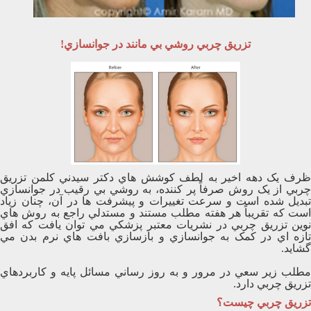
تزريق چربي روشي بي مانند در جوانسازي!
ظرف يک دهه اخير به لطف کوشش هاي دکتر سيدني کلمن تزريق
چربي از يک روش صرفاً پر کننده، به روشي بي رقيب در جوانسازي
تبديل شده است و سرعت تغييرات و پيشرفت ها در آن، چنان زياد
است که تقريباً هر هفته مطلب مستند و مستدلي راجع به روش هاي
نوين تزريق چربي در نشريات معتبر پزشکي مي توان يافت که افق
تازه اي در کمک به جوانسازي و بازسازي بافت هاي نرم بدن مي
گشايد.
مطلب زير سعي در مرور و به روز رساني مسائل پايه و کاربردهاي
تزريق چربي دارد.
تزريق چربي چيست؟