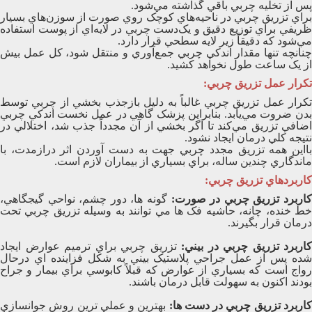
پس از تخليه چربي باقي گذاشته مي‌شود.
براي تزريق چربي در ناحيه‌هاي کوچک روي صورت از سوزن‌هاي بسيار
ظريفي براي توزيع دقيق و يک‌دست چربي در لايه‌اي از پوست استفاده
مي‌شود که دقيقاً زير لايه سطحي قرار دارد.
چنانچه تنها مقدار اندکي چربي جمع‌آوري و منتقل شود، کل عمل بيش
از يک ساعت طول نخواهد کشيد.
تکرار عمل تزريق چربي:
تکرار عمل تزريق چربي غالباً به دليل بازجذب بخشي از چربي توسط
بدن ضروت مي‌يابد. بنابراين پزشک گاهي در عمل نخست اندکي چربي
اضافي تزريق مي‌کند تا اگر بخشي از آن مجدداً جذب شد، اختلالي در
نتيجه کلي درمان ايجاد نشود.
بااين همه تزريق مجدد چربي جهت به دست آوردن اثر درازمدت، با
ماندگاري چندين ساله، براي بسياري از بيماران لازم است.
کاربردهاي تزريق چربي:
اربرد تزريق چربي در صورت:
گونه ها، دور چشم، نواحي گيجگاهي،
خط خنده، چانه، حاشيه فک ها مي توانند به وسيله تزريق چربي تحت
درمان قرار بگيرند.
کاربرد تزريق چربي در بيني:
تزريق چربي براي ترميم عوارض ايجاد
شده پس از عمل جراحي پلاستيک بيني به شکل فزاينده اي درحال
رواج است که بسياري از عوارض که قبلاً کابوسي براي بيمار و جراح
بودند اکنون به سهولت قابل درمان باشند.
اربرد تزريق چربي در دست ها:
بهترين و عملي ترين روش جوانسازي