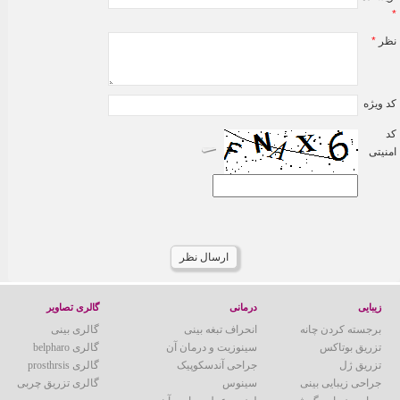
*
نظر
*
کد ویژه
کد
امنیتی
reload
زیبایی
درمانی
گالری تصاویر
برجسته کردن چانه
انحراف تبغه بینی
گالری بینی
تزریق بوتاکس
سینوزیت و درمان آن
گالری belpharo
تزریق ژل
جراحی آندسکوپیک
گالری prosthrsis
جراحی زیبایی بینی
سینوس
گالری تزریق چربی