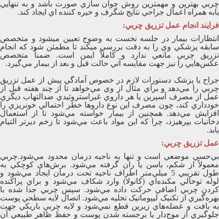
چربي بهترين و مهمترين روش جوان سازي صورت باشد و به تنهايي
يابه همراه اعمال جراحي نتايج شگرف و خيره کننده اي ايجاد کند.
فرايند انجام عمل تزريق چربي:
انتظارات بيمار در جلسه نخست به وضوح تعيين ميشود و متخصص
سابقه پزشکي وي را به دقت بررسي ميکند تا مطمئن شود که انجام
تزريق چربي مانعي ندارد و کاملاً ايمن است. ضمناً متخصص
عکس‌هايي را نيز جهت مقايسه آتي حالت قبل و بعد از بيمار مي‌گيرد.
جراح يا پزشک دستورات لازم در خصوص آمادگي پيش از عمل تزريق
چربي را مي‌دهد و براي مثال از وي مي‌خواهد تا از چند هفته قبل از
عمل از مصرف آسپرين يا هر داروي غيراستروئيدي ضدالتهاب ديگري
خودداري کند، چون مصرف اين نوع داروها خطر احتمالي خونريزي را
افزايش مي‌دهد. همچنين از بيمار خواسته مي‌شود تا از استعمال
دخانيات بپرهيزد، چرا که اين مواد باعث مي‌شود تا زخم ديرتر التيام
يابد.
عمل تزريق چربي:
بي‌حسي موضعي است و تنها به ناحيه درمان محدود مي‌شود.چربي
معمولاً از شکم، باسن يا ران گرفته مي‌شود. برش‌هاي کوچکي به
طول تقريبي 5 ميلي‌متر اطراف ناحيه تحت درمان ايجاد مي‌شود و
لوله توخالي مکنده‌اي (کانولا) وارد شکاف مي‌شود و براي پراکنده
کردن چربي اضافي حرکت داده مي‌شود. سپس چربي جدا شده با
بهره‌گيري از تکنيک ليپوماتيک تخليه مي‌شود. اتصال لايه سطحي پوست
به بافت و عضله‌هاي زيرين قطع نمي‌شود و لايه چربي باريکي جهت
جلوگيري از موج‌دار يا برجسته شدن پوست و حفظ ظاهر طبيعي آن