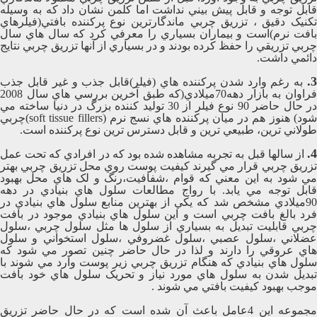
قابل توجه و قابل پيش بيني نداشت اما کلمن نشان داد که به وسيله
تکنيک دقيق ، تزريق چربي ماندگارترين نوع پرکننده بافتي(فيلرهاي
بافت نرم)است و بيماران بسياري را معرفي کرد که سال هاي سال
چربي تزريقي را حفظ کرده بودند و در بسياري از آنها تزريق چربي نتايج
دائمي داشت.
3.
به رغم وارد شدن پرکننده هاي (فيلر)قابل جذب و غير قابل جذب
فراوان به بازار دهه70ميلادي(که طبق آخرين بررسي هاي سال 2008
در حال حاضر 90 نوع فيلر از 30 توليد کننده بزرگ در دنيا ساخته مي
شود) هنوز هم در ميان پرکننده هاي نسج نرم (soft tissue fillers)چربي
طولاني ترين، طبيعي ترين و قابل دسترس ترين نوع پرکننده است.
4.
از سالها قبل به تجربه مشاهده شده بود که در افرادي که تحت عمل
تزريق چربي قرار مي گيرند کيفيت پوست روي محل تزريق چربي بهتر
مي شود به اين معني که قوام ،شفافيت،رنگ و لک هاي محل بهبود
قابل توجه مي يابد. با رواج مطالعات سلول هاي بنيادي در دهه
90ميلادي مشخص شد که يکي از بهترين منابع سلول هاي بنيادي در
فرد بالغ بافت چربي است و اين سلول هاي بنيادي موجود در بافت
چربي قابليت تبديل به بسياري از سلول ها مثل سلول چربي ،سلول
عضلاني ،سلول عصبي ،سلول غضروفي ،سلول استخواني و سلول
هاي عروقي را دارند و لذا در حال حاضر چنين تصور مي شود که
سلول هاي بنيادي که هنگام تزريق چربي زير پوست وارد مي شوند با
تبديل شدن به سلول هاي مورد نياز و تحريک سلول هاي خود بافت
موجب بهبود کيفيت بافتي مي شوند .
مجموعه اين 4عامل باعث آن شده است که در حال حاضر تزريق