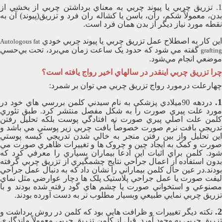
1. تزريق چربي يا پيوند چربي به معناي برداشتن چربي از بخشي از
بدن، معمولاً شکم، ران، باسن يا کشاله ران فرد و تزريق(پيوند) آن به
نقطه مورد نياز ديگر از بدن همان فرد است.
ين کار به اصطلاح عمل تزريق چربي يا پيوند چربي خودي
Autologous fat
گفته مي شود که حدود يک ساعت زمان مي‌برد، تحت بي‌حسي
grafting
موضعي انجام مي‌شود.
چرا تزريق چربي اينقدر در سالهاي اخير رواج يافته است؟
چهارعلت درمورد رواج تزريق چربي مي توان بر شمرد:
1
دردهه 90ميلادي پزشکي به نام سيدني کلمن بررسي هاي خود در
مورد علت پيري صورت را به شکل مفصل منتشر کرد. طبق تئوري
کلمن علت اصلي پيري صورت نه افتادگي پوست بلکه تحليل رفتن
تدريجي بافت نرم صورت خصوصاً بافت چربي زير پوستي مي باشد و
اين تحليل واز بين رفتن منجر به خالي شدن تدريجي کيسه پوستي
صورت و کمک به ايجاد چين و چروک ها و تغييرات ظاهري صورت مي
شود. کلمن براي اثبات اين ادعا بيماران بسياري را معرفي کرد که
بدون استفاده از اعمال جراحي نتايج چشمگيري از تزريق چربي گرفته
بودند.در عين حال کلمن بيماراني را نشان داد که به دنبال عمل جراحي
ليفت صورت يا عمل جراحي پلاستيک پلک ها دچار عوارضي مثل نماي
مصنوعي و استخواني صورت يا چشم هاي گود رفته شده بودند و با
تزريق چربي نمايي طبيعي وبسيار مطلوب تر به دست آورده بودند.
2
نکته ديگر تغييرات و ظرافت هايي بود که کلمن در روش برداشت و
تزريق چربي به وجود آورد. قبل از کلمن تزريق چربي معمولاً ماندگاري