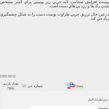
پوست افزايش ضخامت لايه چربي زير پوستي براي کمتر مشخص
شدن رگ ها و زرد پي هاي دست است.
درعين حال تزريق چربي طراوت پوست دست را به شکل چشمگيري
زياد مي کند.
1395/10/12
تعداد بازدید
شماره خبر
:
53
7966
:
درج نظرات اخبار
نویسنده