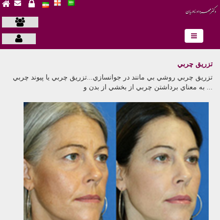
ın al
-
Kaliteli Takip�i Satın Al
-
Instagram Beğeni Satın Al
-
Instagram İ
تزريق چربي
تزريق چربي روشي بي مانند در جوانسازي...تزريق چربي يا پيوند چربي
به معناي برداشتن چربي از بخشي از بدن و ...